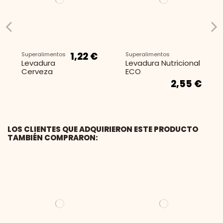
1,24 €
1,11 €
0,54 €
Lentejas
Especias y
Especias y
Condimentos
Condimentos
Lenteja
Tikka
Cinco
Pardina
masala
especias
chinas
1,22 €
Superalimentos
Superalimentos
Levadura
Levadura Nutricional
Cerveza
ECO
2,55 €
LOS CLIENTES QUE ADQUIRIERON ESTE PRODUCTO
TAMBIÉN COMPRARON:
Superalimentos
Superalimentos
Superalimentos
Espirulina ECO (alga)
Maca en polvo ECO
Psyllium ECO