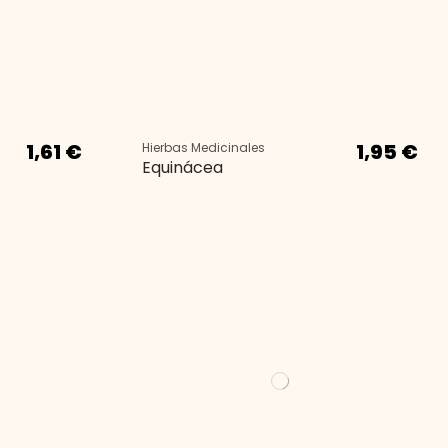
1,61 €
1,95 €
Hierbas Medicinales
Equinácea