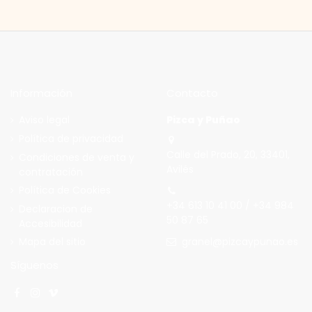
Información
Contacto
Aviso legal
Pizca y Puñao
Política de privacidad
Calle del Prado, 20, 33401,
Condiciones de venta y
Avilés
contratación
Política de Cookies
+34 613 10 41 00 / +34 984
Declaracion de
50 87 65
Accesibilidad
granel@pizcaypunao.es
Mapa del sitio
Síguenos