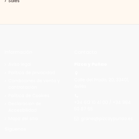
Sales
Información
Contacto
Aviso legal
Pizca y Puñao
Política de privacidad
Calle del Prado, 20, 33401,
Condiciones de venta y
Avilés
contratación
Política de Cookies
+34 613 10 41 00 / +34 984
Declaracion de
50 87 65
Accesibilidad
granel@pizcaypunao.es
Mapa del sitio
Síguenos