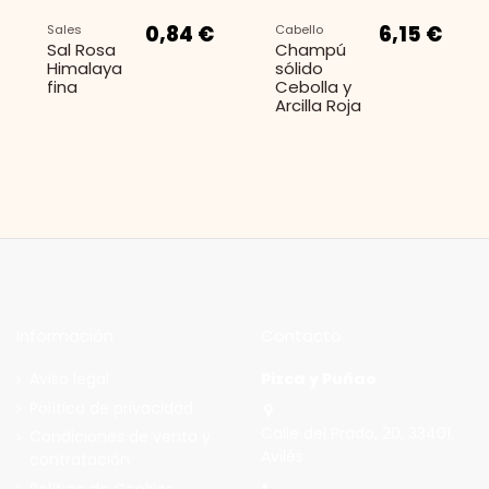
0,84 €
6,15 €
Sales
Cabello
Sal Rosa
Champú
Himalaya
sólido
fina
Cebolla y
Arcilla Roja
Información
Contacto
Aviso legal
Pizca y Puñao
14,00 €
Cosmética
Aceite
Política de privacidad
corporal
Calle del Prado, 20, 33401,
Condiciones de venta y
Ablana
Avilés
contratación
Política de Cookies