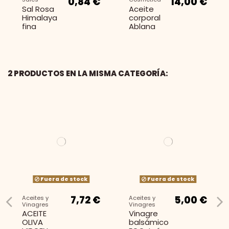
0,84 €
14,00 €
Sal Rosa
Aceite
Himalaya
corporal
fina
Ablana
2 PRODUCTOS EN LA MISMA CATEGORÍA:
6,15 €
Cabello
Champú
sólido
Fuera de stock
Fuera de stock
Cebolla y
Arcilla Roja
7,72 €
5,00 €
Aceites y
Aceites y
Vinagres
Vinagres
ACEITE
Vinagre
OLIVA
balsámico