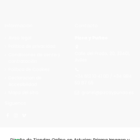
Información
Contacto
Aviso legal
Pizca y Puñao
Política de privacidad
Calle del Prado, 20, 33401,
Condiciones de venta y
Avilés
contratación
Política de Cookies
+34 613 10 41 00 / +34 984
Declaracion de
50 87 65
Accesibilidad
granel@pizcaypunao.es
Mapa del sitio
Síguenos