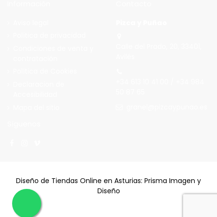
Información
Contacto
Aviso legal
Pizca y Puñao
Política de privacidad
Calle del Prado, 20, 33401,
Condiciones de venta y
Avilés
contratación
Política de Cookies
+34 613 10 41 00 / +34 984
Declaracion de
50 87 65
Accesibilidad
granel@pizcaypunao.es
Mapa del sitio
Síguenos
Diseño de Tiendas Online en Asturias
: Prisma Imagen y
Diseño